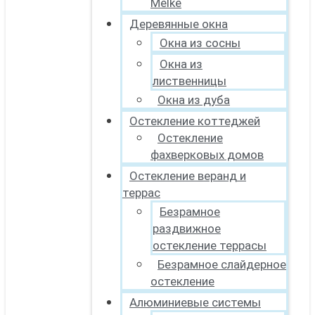
Melke
Деревянные окна
Окна из сосны
Окна из
лиственницы
Окна из дуба
Остекление коттеджей
Остекление
фахверковых домов
Остекление веранд и
террас
Безрамное
раздвижное
остекление террасы
Безрамное слайдерное
остекление
Алюминиевые системы